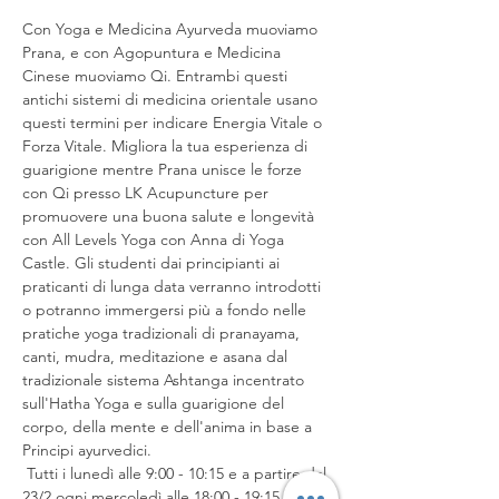
Con Yoga e Medicina Ayurveda muoviamo 
Prana, e con Agopuntura e Medicina 
Cinese muoviamo Qi. Entrambi questi 
antichi sistemi di medicina orientale usano 
questi termini per indicare Energia Vitale o 
Forza Vitale. Migliora la tua esperienza di 
guarigione mentre Prana unisce le forze 
con Qi presso LK Acupuncture per 
promuovere una buona salute e longevità 
con All Levels Yoga con Anna di Yoga 
Castle. Gli studenti dai principianti ai 
praticanti di lunga data verranno introdotti 
o potranno immergersi più a fondo nelle 
pratiche yoga tradizionali di pranayama, 
canti, mudra, meditazione e asana dal 
tradizionale sistema Ashtanga incentrato 
sull'Hatha Yoga e sulla guarigione del 
corpo, della mente e dell'anima in base a 
Principi ayurvedici.
 Tutti i lunedì alle 9:00 - 10:15 e a partire dal 
23/2 ogni mercoledì alle 18:00 - 19:15