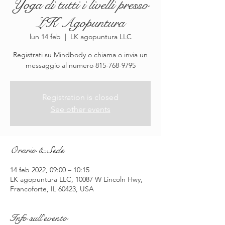
Yoga di tutti i livelli presso
LK Agopuntura
lun 14 feb
  |  
LK agopuntura LLC
Registrati su Mindbody o chiama o invia un
messaggio al numero 815-768-9795
Registration is closed
See other events
Orario & Sede
14 feb 2022, 09:00 – 10:15
LK agopuntura LLC, 10087 W Lincoln Hwy,
Francoforte, IL 60423, USA
Info sull'evento