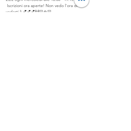
 Iscrizioni ora aperte! Non vedo l'ora di 
vederti lì 💕💕💕🙌🏻🙏🏻
https://clients.mindbodyonline.com/classic/
mainclass
https://get.mndbdy.ly/t7l0S4UoAnb
Condividi questo evento
Yoga Castle, LLC
anna@yogacastle.org
815.486.1775