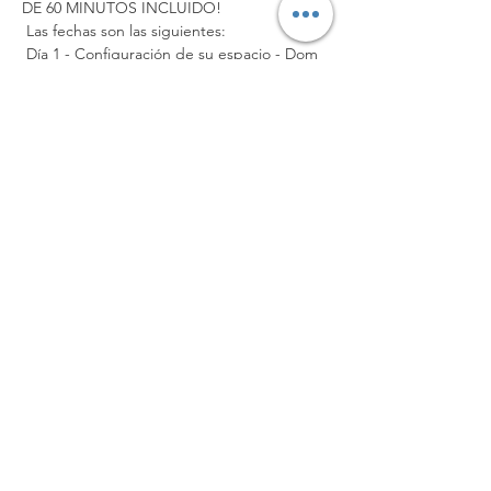
DE 60 MINUTOS INCLUIDO!
 Las fechas son las siguientes:
 Día 1 - Configuración de su espacio - Dom 
12/1 @ 10:30 am - 11 am
 Día 2 - ¿Cuál es tu tipo de cuerpo? - Lun 
12/2 @ 7:30 pm - 8 pm
Mostrar más
Compartir este evento
Castillo de yoga, LLC
anna@yogacastle.org