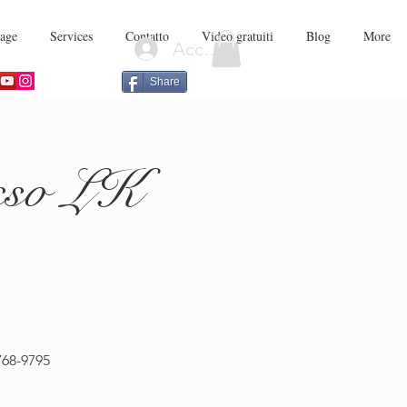
age
Services
Contatto
Video gratuiti
Blog
More
Accedi
Share
esso LK
768-9795