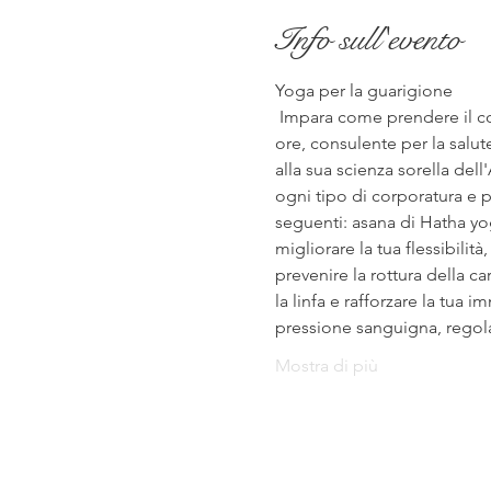
Info sull'evento
Yoga per la guarigione
 Impara come prendere il controllo della tua salute in modo olistico e naturale con Anna, un'istruttrice di yoga di 500 
ore, consulente per la salut
alla sua scienza sorella del
ogni tipo di corporatura e pe
seguenti: asana di Hatha yo
migliorare la tua flessibilit
prevenire la rottura della c
la linfa e rafforzare la tua
pressione sanguigna, rego
Mostra di più