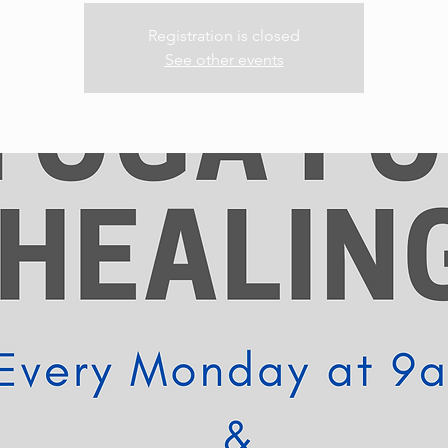
Registration is closed
See other events