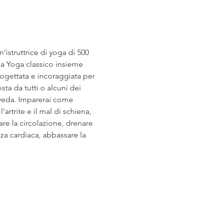
ga Yoga classico insieme 
rogettata e incoraggiata per 
ta da tutti o alcuni dei 
rveda. Imparerai come 
rtrite e il mal di schiena, 
are la circolazione, drenare 
za cardiaca, abbassare la 