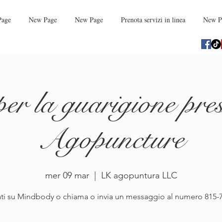
Page
New Page
New Page
Prenota servizi in linea
New P
er la guarigione pr
Agopuncture
mer 09 mar
  |  
LK agopuntura LLC
ati su Mindbody o chiama o invia un messaggio al numero 815-