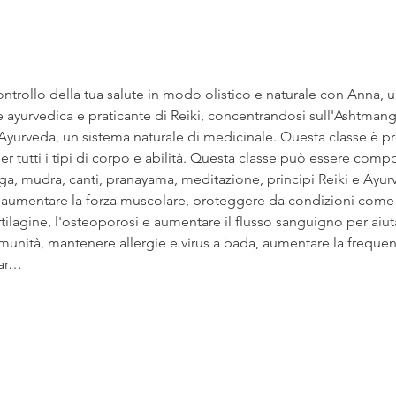
e ayurvedica e praticante di Reiki, concentrandosi sull'Ashtman
l'Ayurveda, un sistema naturale di medicinale. Questa classe è p
r tutti i tipi di corpo e abilità. Questa classe può essere compos
ga, mudra, canti, pranayama, meditazione, principi Reiki e Ayu
à, aumentare la forza muscolare, proteggere da condizioni come l'a
artilagine, l'osteoporosi e aumentare il flusso sanguigno per aiut
 immunità, mantenere allergie e virus a bada, aumentare la frequen
lar…