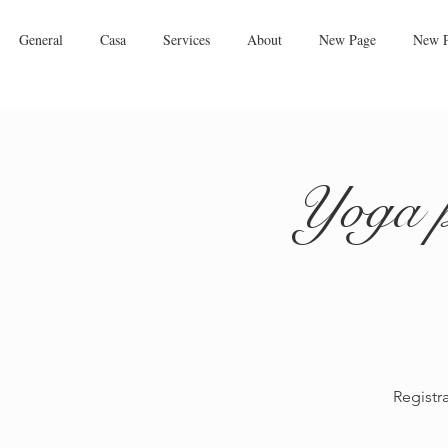
General
Casa
Services
About
New Page
New 
Yoga p
Registr